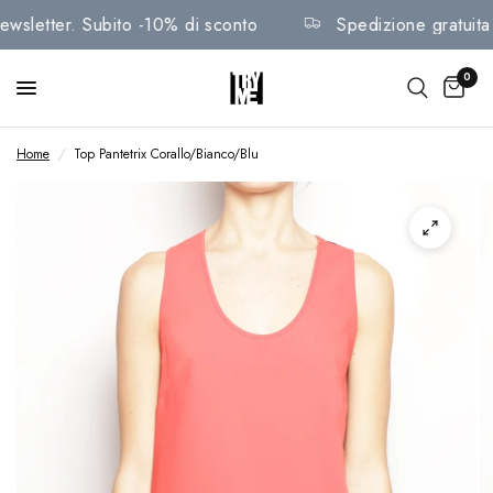
la Newsletter. Subito -10% di sconto
Spedizione gratui
0
Home
/
Top Pantetrix Corallo/Bianco/Blu