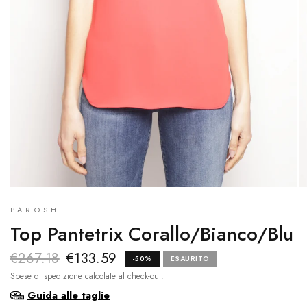
P.A.R.O.S.H.
Top Pantetrix Corallo/Bianco/Blu
€267.18
€133.59
-50%
ESAURITO
Spese di spedizione
calcolate al check-out.
Guida alle taglie